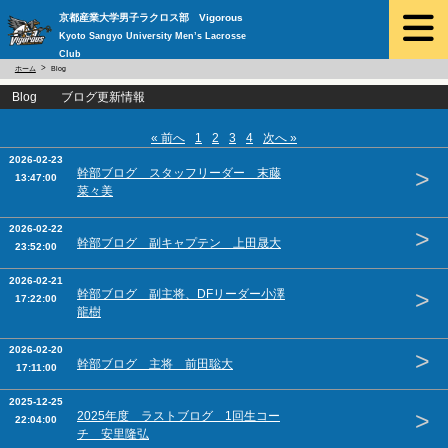
京都産業大学男子ラクロス部 Vigorous
Kyoto Sangyo University Men’s Lacrosse
Club
ホーム
Blog
Blog ブログ更新情報
« 前へ
1
2
3
4
次へ »
2026-02-23
>
幹部ブログ スタッフリーダー 末藤
13:47:00
菜々美
2026-02-22
>
幹部ブログ 副キャプテン 上田晟大
23:52:00
2026-02-21
>
幹部ブログ 副主将、DFリーダー小澤
17:22:00
龍樹
2026-02-20
>
幹部ブログ 主将 前田聡大
17:11:00
2025-12-25
>
2025年度 ラストブログ 1回生コー
22:04:00
チ 安里隆弘