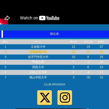
順位表
順位
チーム
勝ち点
得失点差
総得点
1
立命館大学
12
19
37
2
京都産業大学
12
19
43
3
追手門学院大学
10
8
29
4
甲南大学
7
-2
20
5
関西大学
5
6
23
6
大阪公立大学
5
-8
17
7
桃山学院大学
3
-32
10
CLUB SPONSOR