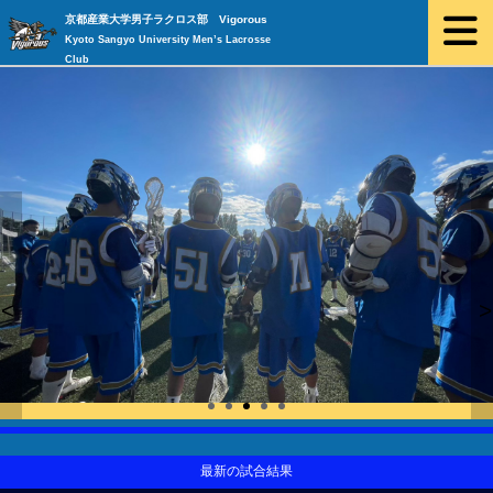
京都産業大学男子ラクロス部 Vigorous
Kyoto Sangyo University Men’s Lacrosse
Club
<
>
最新の試合結果