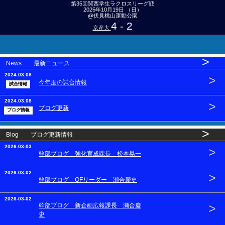
第35回関西学生ラクロスリーグ戦
2025年10月19日 （日）
@伏見桃山運動公園
4 - 2
京産大
>
News 最新ニュース
2024.03.08
>
今年度の試合情報
試合情報
2024.03.08
>
ブログ更新
ブログ情報
>
Blog ブログ更新情報
2026-03-03
>
幹部ブログ 強化育成課長 松本晃一
2026-03-02
>
幹部ブログ OFリーダー 瀬合慶史
2026-03-02
>
幹部ブログ 新企画広報課長 瀬合慶
史