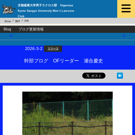
京都産業大学男子ラクロス部 Vigorous
Kyoto Sangyo University Men’s Lacrosse
Club
ホーム
Blog
詳細
Blog ブログ更新情報
<
>
2026-3-2
リリース
幹部ブログ OFリーダー 瀬合慶史