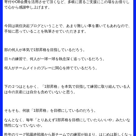
寄付やOB会費を活用させて頂くなど、多岐に渡るご支援にこの場をお借りし
て心から感謝申し上げます。
今回は就任決起ブログということで、あまり難しい事を書いてもあれなので、
手短に思っていることを執筆させていただきます。
部の何人が本気で1部昇格を目指しているだろう。
日々の練習で、何人が一球一球を執念深く追っているだろう。
何人がチームメイトのプレーに関心を持てているだろう。
下の２つはともかく、「1部昇格」を本気で目指して練習に取り組んでいる人
は今の京産には自分も含めていないと思う。
そもそも、何故「1部昇格」を目標にしているのだろう。
なんとなく、毎年「とりあえず1部昇格を目標にしていたらいいや」みたいな
惰性になっていないか。
昨年のリーグ戦最終戦後から新チームでの練習が始まり、はじめは新しくなっ