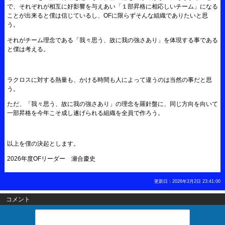
で、それぞれが相互に好影響を与えあい「１部昇格に相応しいチーム」になる
ことが出来ると僕は信じているし、OFに限らずそんな組織でありたいと思
う。
それがチーム理念である「我々思う、故に我の強さあり」を体現する事である
と僕は考える。
ラクロスに対する熱量も、かける時間も人によって違うのは当然の事だと思
う。
ただ、「我々思う、故に我の強さあり」の理念を羅針盤に、同じ方向を向いて
一部昇格を今年こそ成し遂げられる組織を全員で作ろう。
以上を僕の決起とします。
2026年度OFリーダー 瀬合慶史
更新日：2026年3月2日 23:41:00
コメント