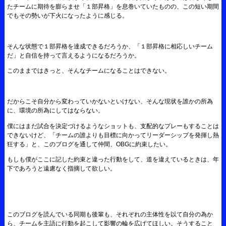
たチームに期待を膨らませ「１部昇格」を息巻いていたものの、この短い期間
でもその勢いが下火になったように感じる。
そんな状態で１部昇格を達成できるだろうか、「１部昇格に相応しいチーム
だ」と自信を持って言えるようになるだろうか。
このままではきっと、そんなチームになることはできない。
だからこそ自分から変わっていかないといけない、そんな現状を誰かの所為
に、環境の所為にしてはならない。
僕にはまだ試合を決定づけるようなショットも、支配的なプレーもすることは
できないけど、「チームの誰よりも目標に向かってリーダーシップを発揮し熱
狂する」と、このブログを通して仲間、OBGに約束したい。
もしも僕がここに記した約束と違った行動をして、道を違えているときは、年
下であろうと遠慮なく指摘して欲しい。
このブログを読んでいる同期も後輩も、それぞれの主体性を以て自分の為か
ら、チームを主語に行動を起こして影響の輪を広げてほしい。そうすること