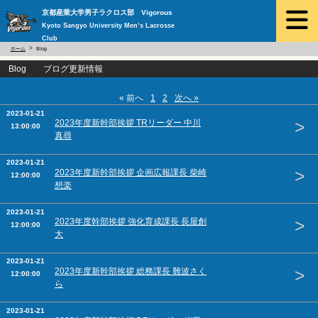
京都産業大学男子ラクロス部 Vigorous
Kyoto Sangyo University Men’s Lacrosse
Club
ホーム
Blog
Blog ブログ更新情報
« 前へ
1
2
次へ »
2023-01-21
>
2023年度新幹部挨拶 TRリーダー 中川
13:00:00
真尋
2023-01-21
>
2023年度新幹部挨拶 企画広報課長 柴崎
12:00:00
想楽
2023-01-21
>
2023年度幹部挨拶 強化育成課長 長屋創
12:00:00
大
2023-01-21
>
2023年度新幹部挨拶 総務課長 難波さく
12:00:00
ら
2023-01-21