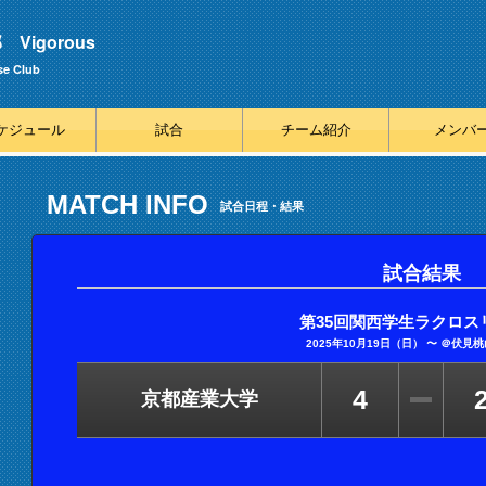
igorous
se Club
ケジュール
試合
チーム紹介
メンバ
MATCH INFO
試合日程・結果
試合結果
第35回関西学生ラクロス
2025年10月19日（日） 〜 ＠伏見
4
京都産業大学