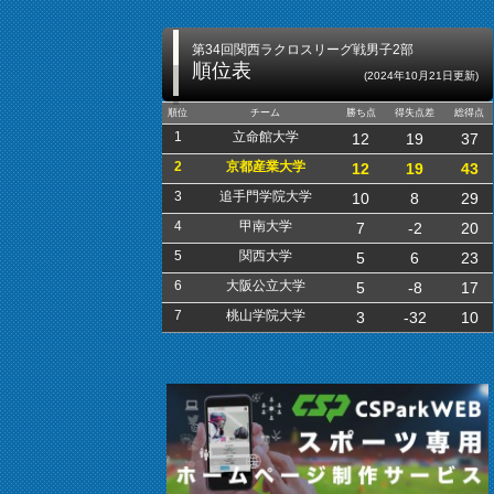
第34回関西ラクロスリーグ戦男子2部
順位表
(2024年10月21日更新)
順位
チーム
勝ち点
得失点差
総得点
1
立命館大学
12
19
37
2
京都産業大学
12
19
43
3
追手門学院大学
10
8
29
4
甲南大学
7
-2
20
5
関西大学
5
6
23
6
大阪公立大学
5
-8
17
7
桃山学院大学
3
-32
10