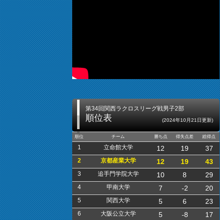
第34回関西ラクロスリーグ戦男子2部
順位表
(2024年10月21日更新)
順位
チーム
勝ち点
得失点差
総得点
1
立命館大学
12
19
37
2
京都産業大学
12
19
43
3
追手門学院大学
10
8
29
4
甲南大学
7
-2
20
5
関西大学
5
6
23
6
大阪公立大学
5
-8
17