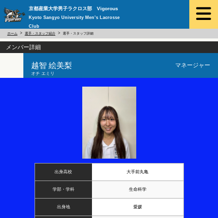
京都産業大学男子ラクロス部 Vigorous
Kyoto Sangyo University Men’s Lacrosse
Club
ホーム
選手・スタッフ紹介
選手・スタッフ詳細
メンバー詳細
越智 絵美梨
マネージャー
オチ エミリ
出身高校
大手前丸亀
学部・学科
生命科学
出身地
愛媛