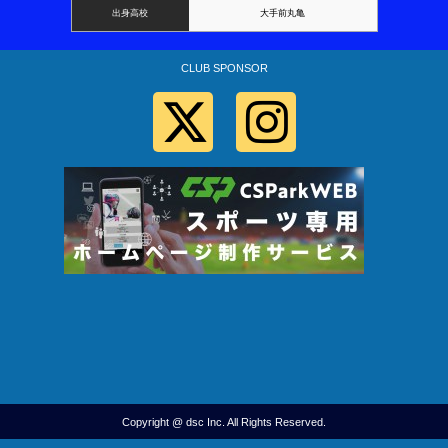
出身高校
大手前丸亀
CLUB SPONSOR
Copyright @ dsc Inc. All Rights Reserved.