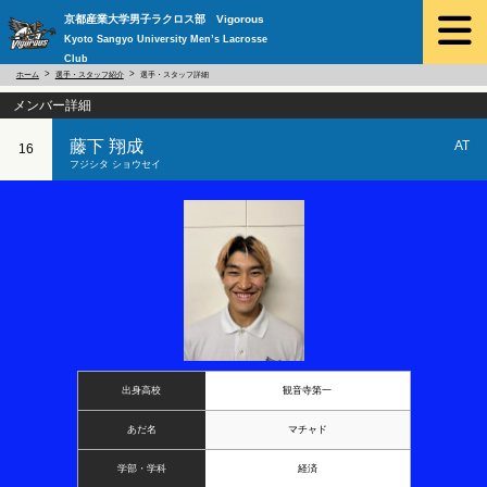
京都産業大学男子ラクロス部 Vigorous
Kyoto Sangyo University Men’s Lacrosse
Club
ホーム
選手・スタッフ紹介
選手・スタッフ詳細
メンバー詳細
藤下 翔成
AT
16
フジシタ ショウセイ
出身高校
観音寺第一
あだ名
マチャド
学部・学科
経済