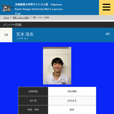
京都産業大学男子ラクロス部 Vigorous
Kyoto Sangyo University Men’s Lacrosse
Club
ホーム
選手・スタッフ紹介
選手・スタッフ詳細
メンバー詳細
宮木 琉衣
MF
14
ミヤギ ルイ
出身高校
浜松湖南
あだ名
ぱるぱる
学部・学科
経営