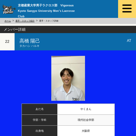
京都産業大学男子ラクロス部 Vigorous
Kyoto Sangyo University Men’s Lacrosse
Club
ホーム
選手・スタッフ紹介
選手・スタッフ詳細
メンバー詳細
高橋 陽己
AT
22
タカハシ ハルキ
あだ名
やくまん
学部・学科
現代社会学部
出身地
大阪府